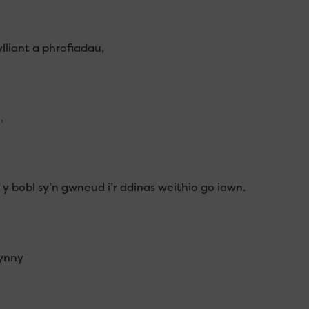
liant a phrofiadau,
,
 bobl sy’n gwneud i’r ddinas weithio go iawn.
hynny