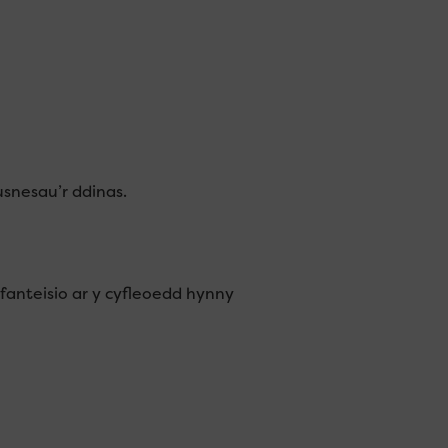
snesau’r ddinas.
nteisio ar y cyfleoedd hynny