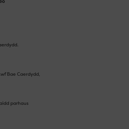
eo
aerdydd.
twf Bae Caerdydd,
aidd parhaus