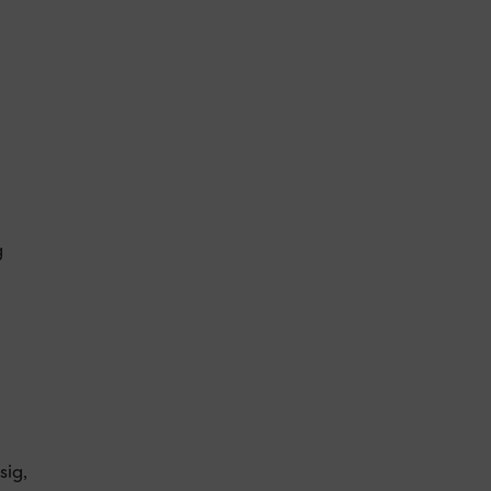
g
sig,