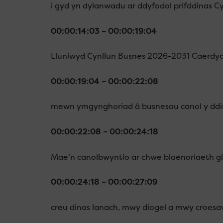
i gyd yn dylanwadu ar ddyfodol prifddinas C
00:00:14:03 – 00:00:19:04
Lluniwyd Cynllun Busnes 2026-2031 Caerd
00:00:19:04 – 00:00:22:08
mewn ymgynghoriad â busnesau canol y ddi
00:00:22:08 – 00:00:24:18
Mae’n canolbwyntio ar chwe blaenoriaeth gli
00:00:24:18 – 00:00:27:09
creu dinas lanach, mwy diogel a mwy croesa