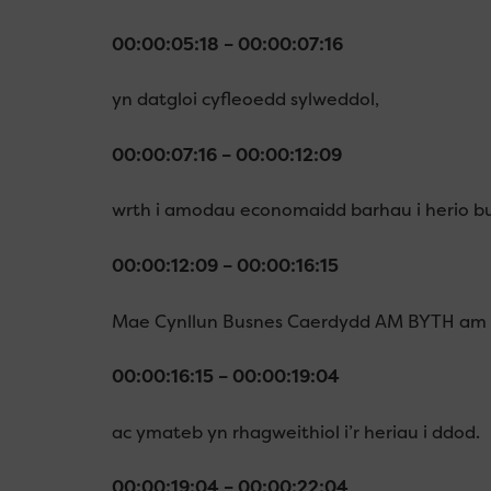
00:00:05:18 – 00:00:07:16
yn datgloi cyfleoedd sylweddol,
00:00:07:16 – 00:00:12:09
wrth i amodau economaidd barhau i herio bu
00:00:12:09 – 00:00:16:15
Mae Cynllun Busnes Caerdydd AM BYTH am fa
00:00:16:15 – 00:00:19:04
ac ymateb yn rhagweithiol i’r heriau i ddod.
00:00:19:04 – 00:00:22:04