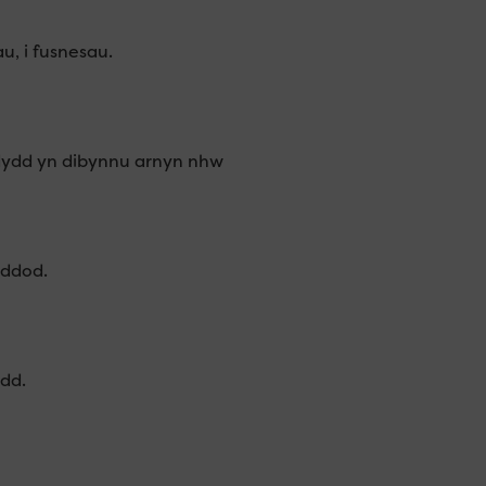
u, i fusnesau.
dydd yn dibynnu arnyn nhw
 ddod.
dd.