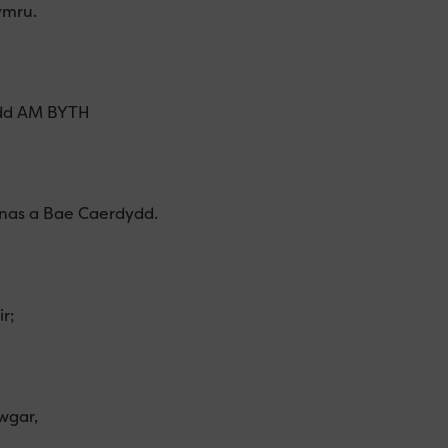
ymru.
ydd AM BYTH
nas a Bae Caerdydd.
r;
wgar,