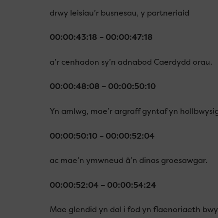
drwy leisiau’r busnesau, y partneriaid
00:00:43:18 – 00:00:47:18
a’r cenhadon sy’n adnabod Caerdydd orau.
00:00:48:08 – 00:00:50:10
Yn amlwg, mae’r argraff gyntaf yn hollbwysi
00:00:50:10 – 00:00:52:04
ac mae’n ymwneud â’n dinas groesawgar.
00:00:52:04 – 00:00:54:24
Mae glendid yn dal i fod yn flaenoriaeth bwy